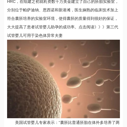
HRC，在组建之初就耗资数千万美金建立了自己的胚胎实验室，
分别位于帕萨迪纳、恩西诺和新港滩，医生娴熟的临床技术加上
符合囊胚培养的实验室环境，使得囊胚的质量得到很好的保证，
大大提高了患者试管婴儿助孕的成功率。点击阅读》》》第三代
试管婴儿可用于染色体异常夫妻
美国试管婴儿专家表示：“囊胚比普通胚胎在体外多培养了两