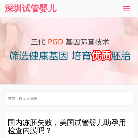
深圳试管婴儿
T
o
g
g
l
e
n
a
v
i
g
a
t
i
o
n
当前：
首页
»
美国
国内冻胚失败，美国试管婴儿助孕用
检查内膜吗？