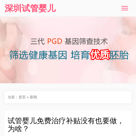
深圳试管婴儿
T
o
g
g
l
e
n
a
v
i
g
a
t
i
o
n
当前：
首页
»
新闻
试管婴儿免费治疗补贴没有也要做，
为啥？