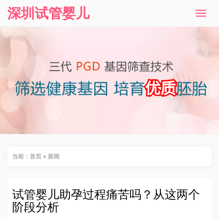
深圳试管婴儿
T
o
g
g
l
e
n
a
v
i
g
a
t
i
o
n
当前：
首页
»
新闻
试管婴儿助孕过程痛苦吗？从这两个
阶段分析